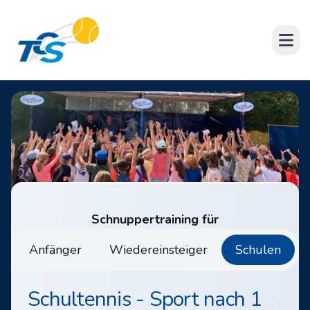
TC Schönbusch Aschaffenburg e.V.
Open
Schnuppertraining für
Anfänger
Wiedereinsteiger
Schulen
Schultennis - Sport nach 1